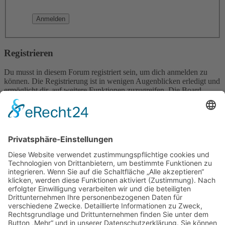
Registrieren
Du musst in diesem Forum registriert sein, um dich anmelden zu
können. Die Registrierung ist in wenigen Augenblicken erledigt und
ermöglicht dir, auf weitere Funktionen zuzugreifen. Die Board-
Administration kann registrierten Benutzern auch zusätzliche
Berechtigungen zuweisen. Beachte bitte unsere
Nutzungsbedingungen und die verwandten Regelungen, bevor du
dich registrierst. Bitte beachte auch die jeweiligen Forenregeln,
wenn du dich in diesem Board bewegst.
Nutzungsbedingungen
|
Datenschutzerklärung
Registrieren
Foren-Übersicht
Alle Zeiten sind
UTC+02:00
Alle Cookies löschen