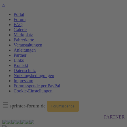
×
Portal
Forum
FAQ
Galerie
Marktplatz
Fahrerkarte
Veranstaltungen
Anleitungen
Partner
Links
Kontakt
Datenschutz
Nutzungsbedingungen
Impressum
Forumsspende per PayPal
Cookie-Einstellungen
☰
sprinter-forum.de
Forumsspende
PARTNER