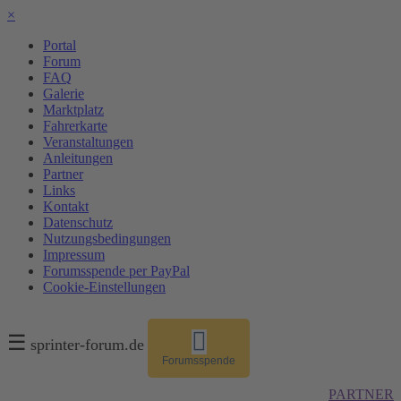
×
Portal
Forum
FAQ
Galerie
Marktplatz
Fahrerkarte
Veranstaltungen
Anleitungen
Partner
Links
Kontakt
Datenschutz
Nutzungsbedingungen
Impressum
Forumsspende per PayPal
Cookie-Einstellungen
☰
sprinter-forum.de
Forumsspende
PARTNER