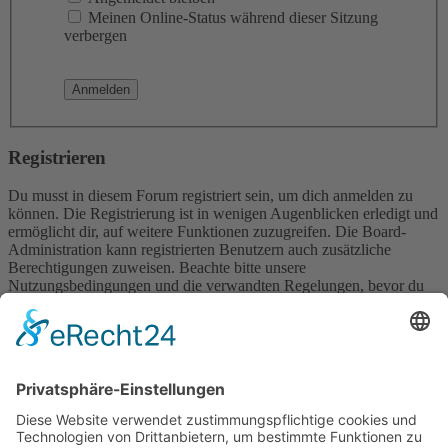
Meinen Online-Status während dieser Sitzung
verbergen
Registrieren
Du musst in diesem Forum registriert sein, um dich anmelden zu
können. Die Registrierung ist in wenigen Augenblicken erledigt und
ermöglicht dir, auf weitere Funktionen zuzugreifen. Die Board-
Administration kann registrierten Benutzern auch zusätzliche
Berechtigungen zuweisen. Beachte bitte unsere
Nutzungsbedingungen und die verwandten Regelungen, bevor du
dich registrierst. Bitte beachte auch die jeweiligen Forenregeln,
wenn du dich in diesem Board bewegst.
Nutzungsbedingungen
|
Datenschutzerklärung
Registrieren
Foren-Übersicht