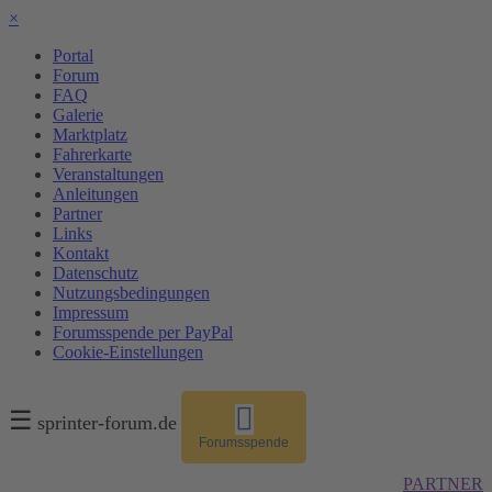
×
Portal
Forum
FAQ
Galerie
Marktplatz
Fahrerkarte
Veranstaltungen
Anleitungen
Partner
Links
Kontakt
Datenschutz
Nutzungsbedingungen
Impressum
Forumsspende per PayPal
Cookie-Einstellungen
☰
sprinter-forum.de
Forumsspende
PARTNER