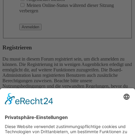
Meinen Online-Status während dieser Sitzung
verbergen
Registrieren
Du musst in diesem Forum registriert sein, um dich anmelden zu
können. Die Registrierung ist in wenigen Augenblicken erledigt und
ermöglicht dir, auf weitere Funktionen zuzugreifen. Die Board-
Administration kann registrierten Benutzern auch zusätzliche
Berechtigungen zuweisen. Beachte bitte unsere
Nutzungsbedingungen und die verwandten Regelungen, bevor du
dich registrierst. Bitte beachte auch die jeweiligen Forenregeln,
wenn du dich in diesem Board bewegst.
Nutzungsbedingungen
|
Datenschutzerklärung
Registrieren
Foren-Übersicht