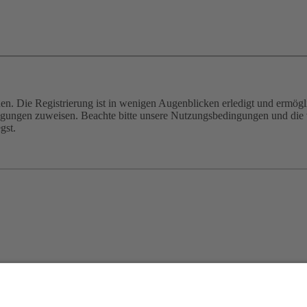
n. Die Registrierung ist in wenigen Augenblicken erledigt und ermögli
tigungen zuweisen. Beachte bitte unsere Nutzungsbedingungen und die v
gst.