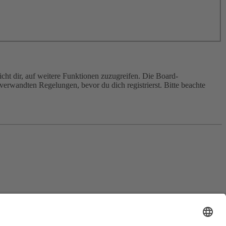
cht dir, auf weitere Funktionen zuzugreifen. Die Board-
erwandten Regelungen, bevor du dich registrierst. Bitte beachte