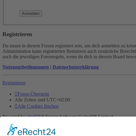
Registrieren
Du musst in diesem Forum registriert sein, um dich anmelden zu könne
Administration kann registrierten Benutzern auch zusätzliche Berech
auch die jeweiligen Forenregeln, wenn du dich in diesem Board bewe
Nutzungsbedingungen
|
Datenschutzerklärung
Registrieren
Foren-Übersicht
Alle Zeiten sind
UTC+02:00
Alle Cookies löschen
Powered by
phpBB
® Forum Software © phpBB Limited
Deutsche Übersetzung durch
phpBB.de