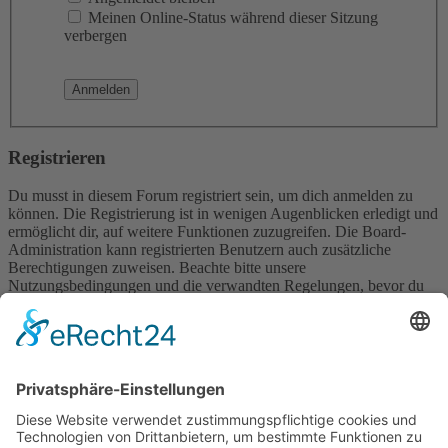
Meinen Online-Status während dieser Sitzung
verbergen
Registrieren
Du musst in diesem Forum registriert sein, um dich anmelden zu
können. Die Registrierung ist in wenigen Augenblicken erledigt und
ermöglicht dir, auf weitere Funktionen zuzugreifen. Die Board-
Administration kann registrierten Benutzern auch zusätzliche
Berechtigungen zuweisen. Beachte bitte unsere
Nutzungsbedingungen und die verwandten Regelungen, bevor du
dich registrierst. Bitte beachte auch die jeweiligen Forenregeln,
wenn du dich in diesem Board bewegst.
Nutzungsbedingungen
|
Datenschutzerklärung
Registrieren
Foren-Übersicht