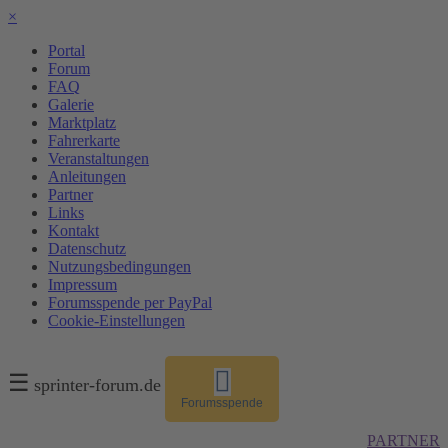
×
Portal
Forum
FAQ
Galerie
Marktplatz
Fahrerkarte
Veranstaltungen
Anleitungen
Partner
Links
Kontakt
Datenschutz
Nutzungsbedingungen
Impressum
Forumsspende per PayPal
Cookie-Einstellungen
☰
sprinter-forum.de
Forumsspende
PARTNER