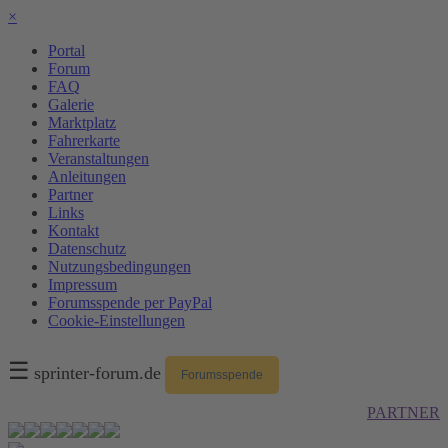
×
Portal
Forum
FAQ
Galerie
Marktplatz
Fahrerkarte
Veranstaltungen
Anleitungen
Partner
Links
Kontakt
Datenschutz
Nutzungsbedingungen
Impressum
Forumsspende per PayPal
Cookie-Einstellungen
☰
sprinter-forum.de
Forumsspende
PARTNER