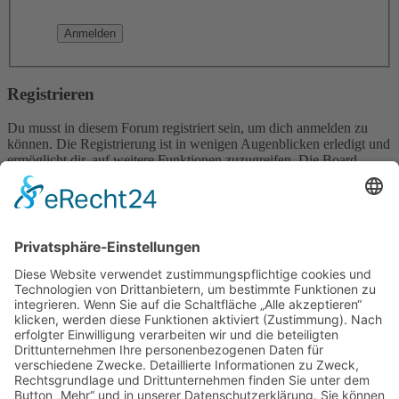
Registrieren
Du musst in diesem Forum registriert sein, um dich anmelden zu
können. Die Registrierung ist in wenigen Augenblicken erledigt und
ermöglicht dir, auf weitere Funktionen zuzugreifen. Die Board-
Administration kann registrierten Benutzern auch zusätzliche
Berechtigungen zuweisen. Beachte bitte unsere
Nutzungsbedingungen und die verwandten Regelungen, bevor du
dich registrierst. Bitte beachte auch die jeweiligen Forenregeln,
wenn du dich in diesem Board bewegst.
Nutzungsbedingungen
|
Datenschutzerklärung
Registrieren
Foren-Übersicht
Alle Zeiten sind
UTC+02:00
Alle Cookies löschen