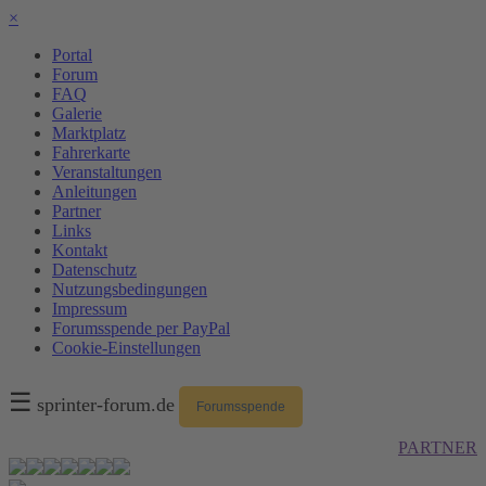
×
Portal
Forum
FAQ
Galerie
Marktplatz
Fahrerkarte
Veranstaltungen
Anleitungen
Partner
Links
Kontakt
Datenschutz
Nutzungsbedingungen
Impressum
Forumsspende per PayPal
Cookie-Einstellungen
☰
sprinter-forum.de
Forumsspende
PARTNER