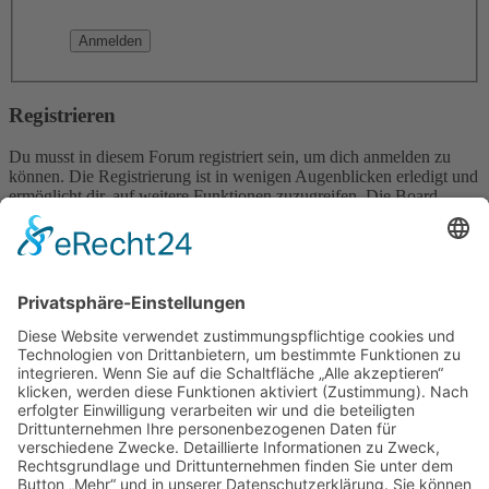
Registrieren
Du musst in diesem Forum registriert sein, um dich anmelden zu
können. Die Registrierung ist in wenigen Augenblicken erledigt und
ermöglicht dir, auf weitere Funktionen zuzugreifen. Die Board-
Administration kann registrierten Benutzern auch zusätzliche
Berechtigungen zuweisen. Beachte bitte unsere
Nutzungsbedingungen und die verwandten Regelungen, bevor du
dich registrierst. Bitte beachte auch die jeweiligen Forenregeln,
wenn du dich in diesem Board bewegst.
Nutzungsbedingungen
|
Datenschutzerklärung
Registrieren
Foren-Übersicht
Alle Zeiten sind
UTC+02:00
Alle Cookies löschen