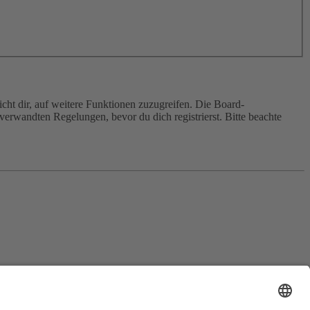
cht dir, auf weitere Funktionen zuzugreifen. Die Board-
erwandten Regelungen, bevor du dich registrierst. Bitte beachte