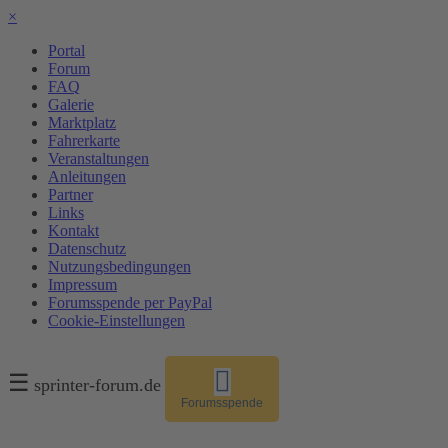
×
Portal
Forum
FAQ
Galerie
Marktplatz
Fahrerkarte
Veranstaltungen
Anleitungen
Partner
Links
Kontakt
Datenschutz
Nutzungsbedingungen
Impressum
Forumsspende per PayPal
Cookie-Einstellungen
☰
sprinter-forum.de
Forumsspende