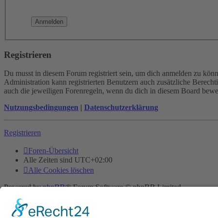
Registrieren
Du musst in diesem Forum registriert sein, um dich anmelden zu könne
Administration kann registrierten Benutzern auch zusätzliche Berech
auch die jeweiligen Forenregeln, wenn du dich in diesem Board bewe
Nutzungsbedingungen
|
Datenschutzerklärung
Registrieren
Foren-Übersicht
Alle Zeiten sind
UTC+02:00
Alle Cookies löschen
Powered by
phpBB
® Forum Software © phpBB Limited
Deutsche Übersetzung durch
phpBB.de