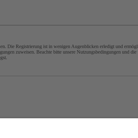
n. Die Registrierung ist in wenigen Augenblicken erledigt und ermögli
tigungen zuweisen. Beachte bitte unsere Nutzungsbedingungen und die v
gst.