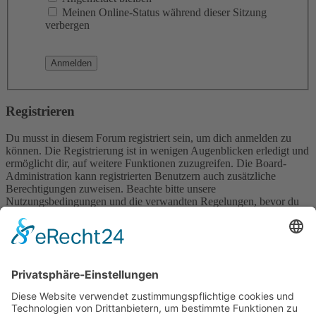
Meinen Online-Status während dieser Sitzung
verbergen
Registrieren
Du musst in diesem Forum registriert sein, um dich anmelden zu
können. Die Registrierung ist in wenigen Augenblicken erledigt und
ermöglicht dir, auf weitere Funktionen zuzugreifen. Die Board-
Administration kann registrierten Benutzern auch zusätzliche
Berechtigungen zuweisen. Beachte bitte unsere
Nutzungsbedingungen und die verwandten Regelungen, bevor du
dich registrierst. Bitte beachte auch die jeweiligen Forenregeln,
wenn du dich in diesem Board bewegst.
Nutzungsbedingungen
|
Datenschutzerklärung
Registrieren
Foren-Übersicht