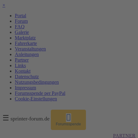
×
Portal
Forum
FAQ
Galerie
Marktplatz
Fahrerkarte
Veranstaltungen
Anleitungen
Partner
Links
Kontakt
Datenschutz
Nutzungsbedingungen
Impressum
Forumsspende per PayPal
Cookie-Einstellungen
☰
sprinter-forum.de
Forumsspende
PARTNER