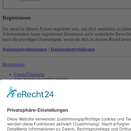
Registrieren
Du musst in diesem Forum registriert sein, um dich anmelden zu könne
Administration kann registrierten Benutzern auch zusätzliche Berech
auch die jeweiligen Forenregeln, wenn du dich in diesem Board bewe
Nutzungsbedingungen
|
Datenschutzerklärung
Registrieren
Foren-Übersicht
Alle Zeiten sind
UTC+02:00
Alle Cookies löschen
Powered by
phpBB
® Forum Software © phpBB Limited
Deutsche Übersetzung durch
phpBB.de
Cookie-Einstellungen
| Impressum
| Kontakt
Datenschutz
|
Nutzungsbedingungen