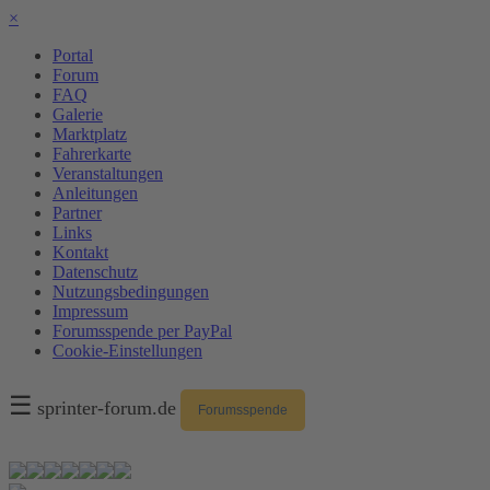
×
Portal
Forum
FAQ
Galerie
Marktplatz
Fahrerkarte
Veranstaltungen
Anleitungen
Partner
Links
Kontakt
Datenschutz
Nutzungsbedingungen
Impressum
Forumsspende per PayPal
Cookie-Einstellungen
☰
sprinter-forum.de
Forumsspende