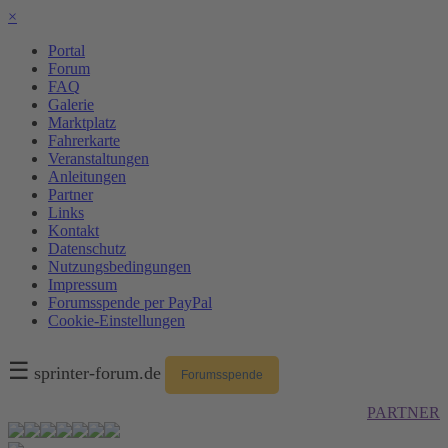
×
Portal
Forum
FAQ
Galerie
Marktplatz
Fahrerkarte
Veranstaltungen
Anleitungen
Partner
Links
Kontakt
Datenschutz
Nutzungsbedingungen
Impressum
Forumsspende per PayPal
Cookie-Einstellungen
☰
sprinter-forum.de
Forumsspende
PARTNER