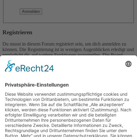
Registrieren
Du musst in diesem Forum registriert sein, um dich anmelden zu
können. Die Registrierung ist in wenigen Augenblicken erledigt und
ermöglicht dir, auf weitere Funktionen zuzugreifen. Die Board-
Administration kann registrierten Benutzern auch zusätzliche
Berechtigungen zuweisen. Beachte bitte unsere
Nutzungsbedingungen und die verwandten Regelungen, bevor du
dich registrierst. Bitte beachte auch die jeweiligen Forenregeln,
wenn du dich in diesem Board bewegst.
Nutzungsbedingungen
|
Datenschutzerklärung
Registrieren
Foren-Übersicht
Alle Zeiten sind
UTC+02:00
Alle Cookies löschen