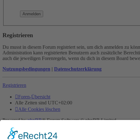
Registrieren
Du musst in diesem Forum registriert sein, um dich anmelden zu könne
Administration kann registrierten Benutzern auch zusätzliche Berech
auch die jeweiligen Forenregeln, wenn du dich in diesem Board bewe
Nutzungsbedingungen
|
Datenschutzerklärung
Registrieren
Foren-Übersicht
Alle Zeiten sind
UTC+02:00
Alle Cookies löschen
Powered by
phpBB
® Forum Software © phpBB Limited
Deutsche Übersetzung durch
phpBB.de