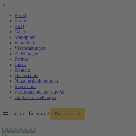
×
Portal
Forum
FAQ
Galerie
Marktplatz
Fahrerkarte
Veranstaltungen
Anleitungen
Partner
Links
Kontakt
Datenschutz
Nutzungsbedingungen
Impressum
Forumsspende per PayPal
Cookie-Einstellungen
☰
sprinter-forum.de
Forumsspende