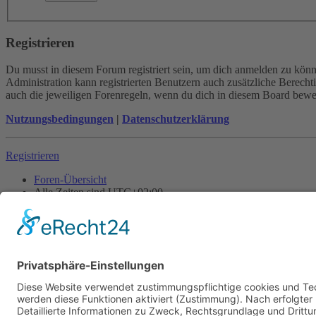
Registrieren
Du musst in diesem Forum registriert sein, um dich anmelden zu könne
Administration kann registrierten Benutzern auch zusätzliche Berech
auch die jeweiligen Forenregeln, wenn du dich in diesem Board bewe
Nutzungsbedingungen
|
Datenschutzerklärung
Registrieren
Foren-Übersicht
Alle Zeiten sind
UTC+02:00
Alle Cookies löschen
Powered by
phpBB
® Forum Software © phpBB Limited
Deutsche Übersetzung durch
phpBB.de
Cookie-Einstellungen
| Impressum
| Kontakt
Datenschutz
|
Nutzungsbedingungen