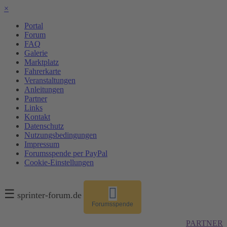
×
Portal
Forum
FAQ
Galerie
Marktplatz
Fahrerkarte
Veranstaltungen
Anleitungen
Partner
Links
Kontakt
Datenschutz
Nutzungsbedingungen
Impressum
Forumsspende per PayPal
Cookie-Einstellungen
☰
sprinter-forum.de
Forumsspende
PARTNER