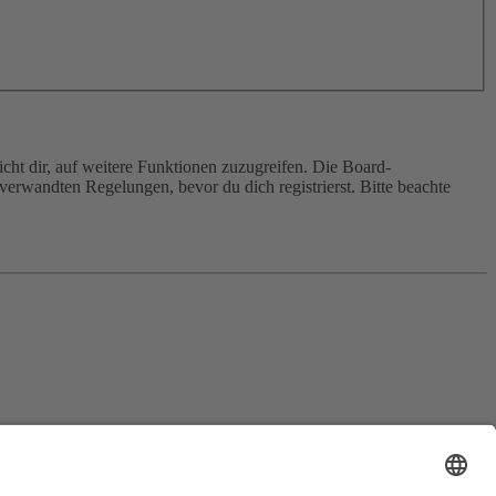
cht dir, auf weitere Funktionen zuzugreifen. Die Board-
erwandten Regelungen, bevor du dich registrierst. Bitte beachte