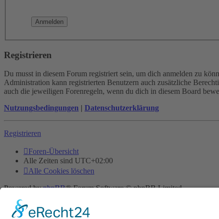
Registrieren
Du musst in diesem Forum registriert sein, um dich anmelden zu könne
Administration kann registrierten Benutzern auch zusätzliche Berech
auch die jeweiligen Forenregeln, wenn du dich in diesem Board bewe
Nutzungsbedingungen
|
Datenschutzerklärung
Registrieren
Foren-Übersicht
Alle Zeiten sind
UTC+02:00
Alle Cookies löschen
Powered by
phpBB
® Forum Software © phpBB Limited
Deutsche Übersetzung durch
phpBB.de