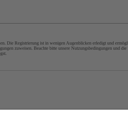
n. Die Registrierung ist in wenigen Augenblicken erledigt und ermögli
tigungen zuweisen. Beachte bitte unsere Nutzungsbedingungen und die v
gst.