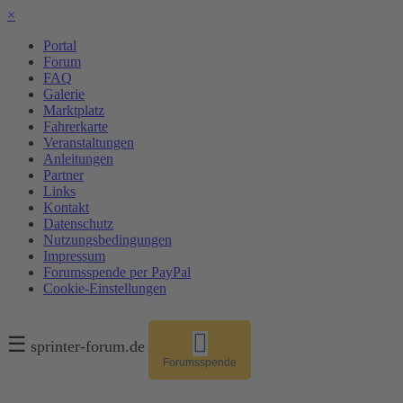
×
Portal
Forum
FAQ
Galerie
Marktplatz
Fahrerkarte
Veranstaltungen
Anleitungen
Partner
Links
Kontakt
Datenschutz
Nutzungsbedingungen
Impressum
Forumsspende per PayPal
Cookie-Einstellungen
☰
sprinter-forum.de
Forumsspende