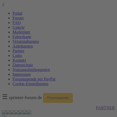
×
Portal
Forum
FAQ
Galerie
Marktplatz
Fahrerkarte
Veranstaltungen
Anleitungen
Partner
Links
Kontakt
Datenschutz
Nutzungsbedingungen
Impressum
Forumsspende per PayPal
Cookie-Einstellungen
☰
sprinter-forum.de
Forumsspende
PARTNER