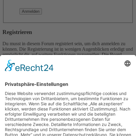
Registrieren
Du musst in diesem Forum registriert sein, um dich anmelden zu
können. Die Registrierung ist in wenigen Augenblicken erledigt und
ermöglicht dir, auf weitere Funktionen zuzugreifen. Die Board-
Administration kann registrierten Benutzern auch zusätzliche
Berechtigungen zuweisen. Beachte bitte unsere
Nutzungsbedingungen und die verwandten Regelungen, bevor du
dich registrierst. Bitte beachte auch die jeweiligen Forenregeln,
wenn du dich in diesem Board bewegst.
Nutzungsbedingungen
|
Datenschutzerklärung
Registrieren
Foren-Übersicht
Alle Zeiten sind
UTC+02:00
Alle Cookies löschen