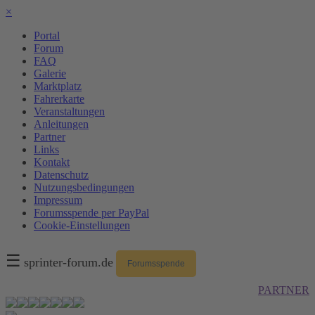
×
Portal
Forum
FAQ
Galerie
Marktplatz
Fahrerkarte
Veranstaltungen
Anleitungen
Partner
Links
Kontakt
Datenschutz
Nutzungsbedingungen
Impressum
Forumsspende per PayPal
Cookie-Einstellungen
☰
sprinter-forum.de
Forumsspende
PARTNER