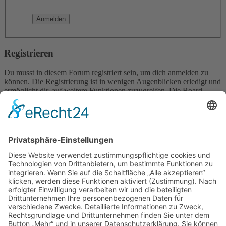
Registrieren
Du musst in diesem Forum registriert sein, um dich anmelden zu
können. Die Registrierung ist in wenigen Augenblicken erledigt und
ermöglicht dir, auf weitere Funktionen zuzugreifen. Die Board-
Administration kann registrierten Benutzern auch zusätzliche
Berechtigungen zuweisen. Beachte bitte unsere
Nutzungsbedingungen und die verwandten Regelungen, bevor du
dich registrierst. Bitte beachte auch die jeweiligen Forenregeln,
wenn du dich in diesem Board bewegst.
Nutzungsbedingungen
|
Datenschutzerklärung
Registrieren
Foren-Übersicht
Alle Zeiten sind
UTC+02:00
Alle Cookies löschen