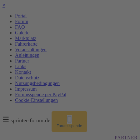
×
Portal
Forum
FAQ
Galerie
Marktplatz
Fahrerkarte
Veranstaltungen
Anleitungen
Partner
Links
Kontakt
Datenschutz
Nutzungsbedingungen
Impressum
Forumsspende per PayPal
Cookie-Einstellungen
☰
sprinter-forum.de
Forumsspende
PARTNER