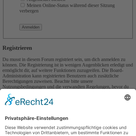
Meinen Online-Status während dieser Sitzung
verbergen
Registrieren
Du musst in diesem Forum registriert sein, um dich anmelden zu
können. Die Registrierung ist in wenigen Augenblicken erledigt und
ermöglicht dir, auf weitere Funktionen zuzugreifen. Die Board-
Administration kann registrierten Benutzern auch zusätzliche
Berechtigungen zuweisen. Beachte bitte unsere
Nutzungsbedingungen und die verwandten Regelungen, bevor du
dich registrierst. Bitte beachte auch die jeweiligen Forenregeln,
wenn du dich in diesem Board bewegst.
Nutzungsbedingungen
|
Datenschutzerklärung
Registrieren
Foren-Übersicht