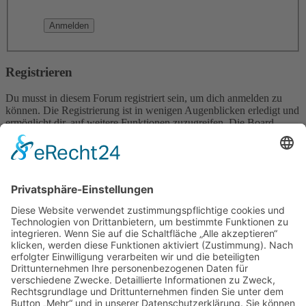
Registrieren
Du musst in diesem Forum registriert sein, um dich anmelden zu
können. Die Registrierung ist in wenigen Augenblicken erledigt und
ermöglicht dir, auf weitere Funktionen zuzugreifen. Die Board-
Administration kann registrierten Benutzern auch zusätzliche
Berechtigungen zuweisen. Beachte bitte unsere
Nutzungsbedingungen und die verwandten Regelungen, bevor du
dich registrierst. Bitte beachte auch die jeweiligen Forenregeln,
wenn du dich in diesem Board bewegst.
Nutzungsbedingungen
|
Datenschutzerklärung
Registrieren
Foren-Übersicht
Alle Zeiten sind
UTC+02:00
Alle Cookies löschen