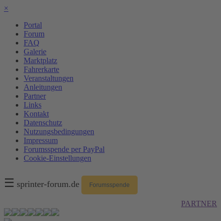
×
Portal
Forum
FAQ
Galerie
Marktplatz
Fahrerkarte
Veranstaltungen
Anleitungen
Partner
Links
Kontakt
Datenschutz
Nutzungsbedingungen
Impressum
Forumsspende per PayPal
Cookie-Einstellungen
☰
sprinter-forum.de
Forumsspende
PARTNER