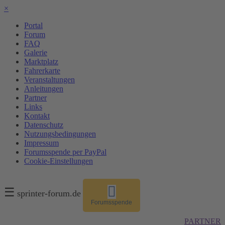
×
Portal
Forum
FAQ
Galerie
Marktplatz
Fahrerkarte
Veranstaltungen
Anleitungen
Partner
Links
Kontakt
Datenschutz
Nutzungsbedingungen
Impressum
Forumsspende per PayPal
Cookie-Einstellungen
☰
sprinter-forum.de
Forumsspende
PARTNER