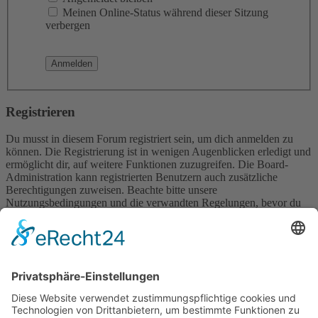
Meinen Online-Status während dieser Sitzung
verbergen
Registrieren
Du musst in diesem Forum registriert sein, um dich anmelden zu
können. Die Registrierung ist in wenigen Augenblicken erledigt und
ermöglicht dir, auf weitere Funktionen zuzugreifen. Die Board-
Administration kann registrierten Benutzern auch zusätzliche
Berechtigungen zuweisen. Beachte bitte unsere
Nutzungsbedingungen und die verwandten Regelungen, bevor du
dich registrierst. Bitte beachte auch die jeweiligen Forenregeln,
wenn du dich in diesem Board bewegst.
Nutzungsbedingungen
|
Datenschutzerklärung
Registrieren
Foren-Übersicht