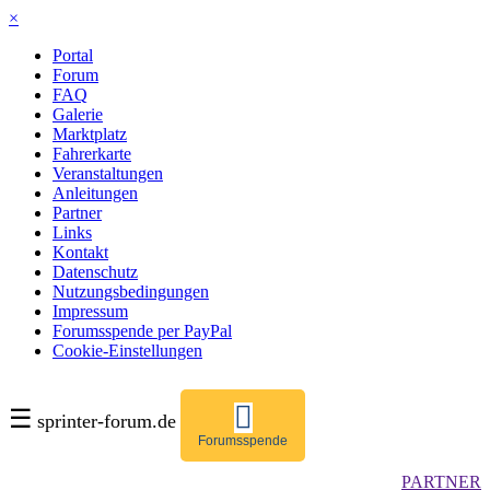
×
Portal
Forum
FAQ
Galerie
Marktplatz
Fahrerkarte
Veranstaltungen
Anleitungen
Partner
Links
Kontakt
Datenschutz
Nutzungsbedingungen
Impressum
Forumsspende per PayPal
Cookie-Einstellungen
☰
sprinter-forum.de
Forumsspende
PARTNER