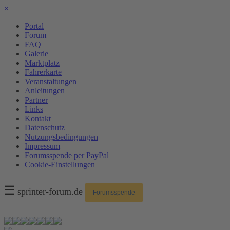
×
Portal
Forum
FAQ
Galerie
Marktplatz
Fahrerkarte
Veranstaltungen
Anleitungen
Partner
Links
Kontakt
Datenschutz
Nutzungsbedingungen
Impressum
Forumsspende per PayPal
Cookie-Einstellungen
☰
sprinter-forum.de
Forumsspende