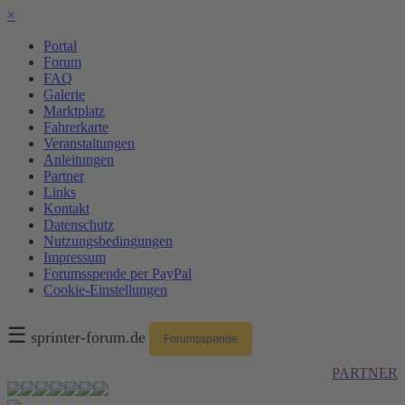
×
Portal
Forum
FAQ
Galerie
Marktplatz
Fahrerkarte
Veranstaltungen
Anleitungen
Partner
Links
Kontakt
Datenschutz
Nutzungsbedingungen
Impressum
Forumsspende per PayPal
Cookie-Einstellungen
☰
sprinter-forum.de
Forumsspende
PARTNER