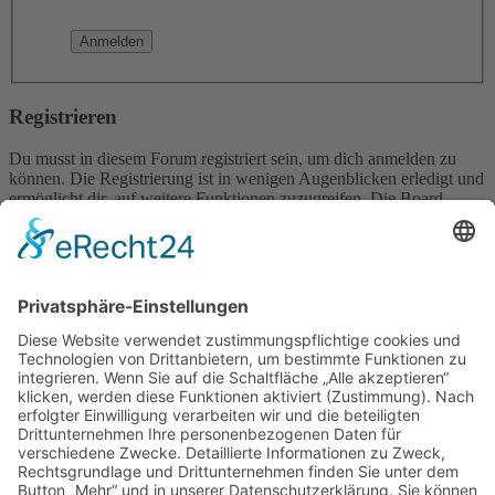
Registrieren
Du musst in diesem Forum registriert sein, um dich anmelden zu
können. Die Registrierung ist in wenigen Augenblicken erledigt und
ermöglicht dir, auf weitere Funktionen zuzugreifen. Die Board-
Administration kann registrierten Benutzern auch zusätzliche
Berechtigungen zuweisen. Beachte bitte unsere
Nutzungsbedingungen und die verwandten Regelungen, bevor du
dich registrierst. Bitte beachte auch die jeweiligen Forenregeln,
wenn du dich in diesem Board bewegst.
Nutzungsbedingungen
|
Datenschutzerklärung
Registrieren
Foren-Übersicht
Alle Zeiten sind
UTC+02:00
Alle Cookies löschen