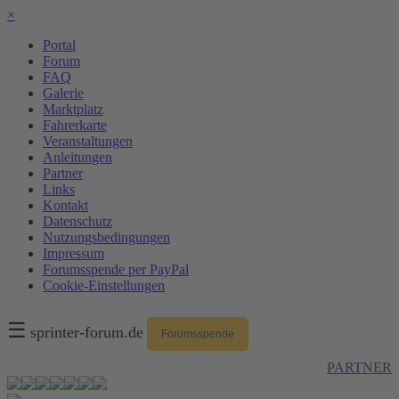
×
Portal
Forum
FAQ
Galerie
Marktplatz
Fahrerkarte
Veranstaltungen
Anleitungen
Partner
Links
Kontakt
Datenschutz
Nutzungsbedingungen
Impressum
Forumsspende per PayPal
Cookie-Einstellungen
☰
sprinter-forum.de
Forumsspende
PARTNER