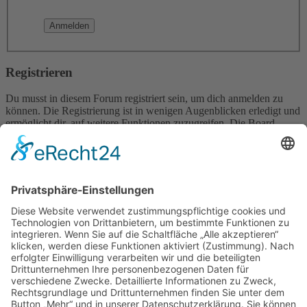
Registrieren
Du musst in diesem Forum registriert sein, um dich anmelden zu
können. Die Registrierung ist in wenigen Augenblicken erledigt und
ermöglicht dir, auf weitere Funktionen zuzugreifen. Die Board-
Administration kann registrierten Benutzern auch zusätzliche
Berechtigungen zuweisen. Beachte bitte unsere
Nutzungsbedingungen und die verwandten Regelungen, bevor du
dich registrierst. Bitte beachte auch die jeweiligen Forenregeln,
wenn du dich in diesem Board bewegst.
Nutzungsbedingungen
|
Datenschutzerklärung
Registrieren
Foren-Übersicht
Alle Zeiten sind
UTC+02:00
Alle Cookies löschen