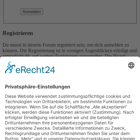
Registrieren
Du musst in diesem Forum registriert sein, um dich anmelden zu
können. Die Registrierung ist in wenigen Augenblicken erledigt und
ermöglicht dir, auf weitere Funktionen zuzugreifen. Die Board-
Administration kann registrierten Benutzern auch zusätzliche
Berechtigungen zuweisen. Beachte bitte unsere
Nutzungsbedingungen und die verwandten Regelungen, bevor du
dich registrierst. Bitte beachte auch die jeweiligen Forenregeln,
wenn du dich in diesem Board bewegst.
Nutzungsbedingungen
|
Datenschutzerklärung
Registrieren
Foren-Übersicht
Alle Zeiten sind
UTC+02:00
Alle Cookies löschen