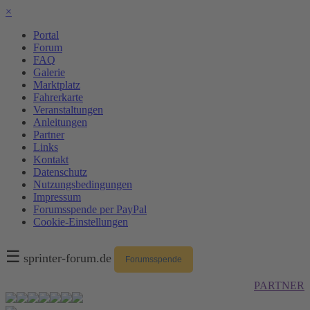
×
Portal
Forum
FAQ
Galerie
Marktplatz
Fahrerkarte
Veranstaltungen
Anleitungen
Partner
Links
Kontakt
Datenschutz
Nutzungsbedingungen
Impressum
Forumsspende per PayPal
Cookie-Einstellungen
☰
sprinter-forum.de
Forumsspende
PARTNER