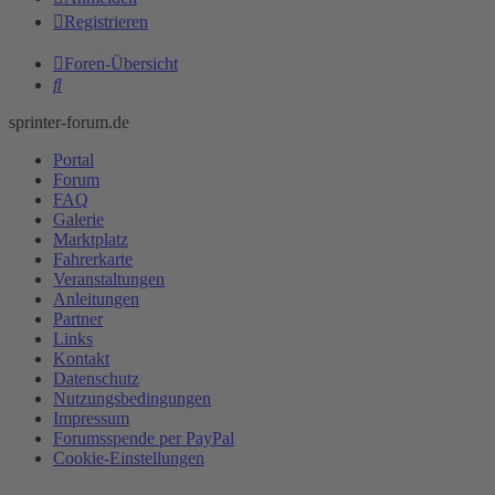
Registrieren
Foren-Übersicht
Suche
sprinter-forum.de
Portal
Forum
FAQ
Galerie
Marktplatz
Fahrerkarte
Veranstaltungen
Anleitungen
Partner
Links
Kontakt
Datenschutz
Nutzungsbedingungen
Impressum
Forumsspende per PayPal
Cookie-Einstellungen