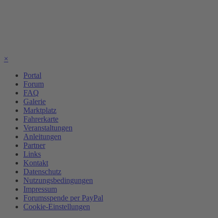
×
Portal
Forum
FAQ
Galerie
Marktplatz
Fahrerkarte
Veranstaltungen
Anleitungen
Partner
Links
Kontakt
Datenschutz
Nutzungsbedingungen
Impressum
Forumsspende per PayPal
Cookie-Einstellungen