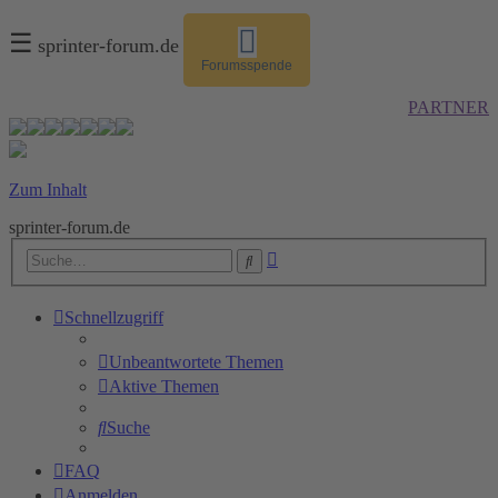
☰
sprinter-forum.de
Forumsspende
PARTNER
Zum Inhalt
sprinter-forum.de
Erweiterte
Suche
Suche
Schnellzugriff
Unbeantwortete Themen
Aktive Themen
Suche
FAQ
Anmelden