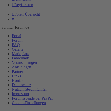
Registrieren
Foren-Übersicht
Suche
sprinter-forum.de
Portal
Forum
FAQ
Galerie
Marktplatz
Fahrerkarte
Veranstaltungen
Anleitungen
Partner
Links
Kontakt
Datenschutz
Nutzungsbedingungen
Impressum
Forumsspende per PayPal
Cookie-Einstellungen