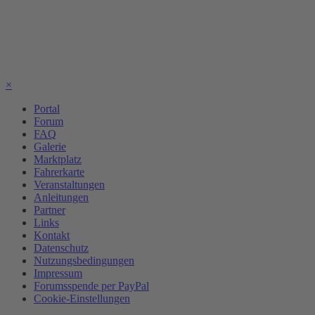
×
Portal
Forum
FAQ
Galerie
Marktplatz
Fahrerkarte
Veranstaltungen
Anleitungen
Partner
Links
Kontakt
Datenschutz
Nutzungsbedingungen
Impressum
Forumsspende per PayPal
Cookie-Einstellungen