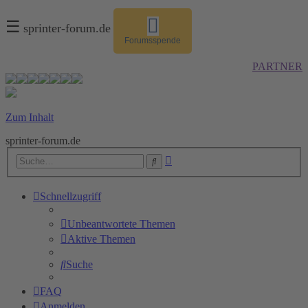
☰
sprinter-forum.de
Forumsspende
PARTNER
Zum Inhalt
sprinter-forum.de
Erweiterte
Suche
Suche
Schnellzugriff
Unbeantwortete Themen
Aktive Themen
Suche
FAQ
Anmelden