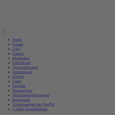
×
Portal
Forum
FAQ
Galerie
Marktplatz
Fahrerkarte
Veranstaltungen
Anleitungen
Partner
Links
Kontakt
Datenschutz
Nutzungsbedingungen
Impressum
Forumsspende per PayPal
Cookie-Einstellungen