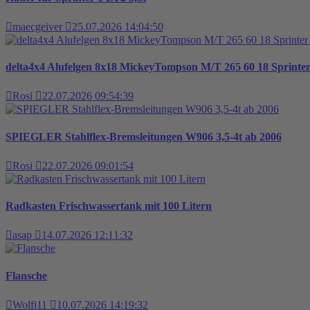
maecgeiver
25.07.2026 14:04:50
delta4x4 Alufelgen 8x18 MickeyTompson M/T 265 60 18 Sprint
Rosi
22.07.2026 09:54:39
SPIEGLER Stahlflex-Bremsleitungen W906 3,5-4t ab 2006
Rosi
22.07.2026 09:01:54
Radkasten Frischwassertank mit 100 Litern
asap
14.07.2026 12:11:32
Flansche
Wolfi11
10.07.2026 14:19:32