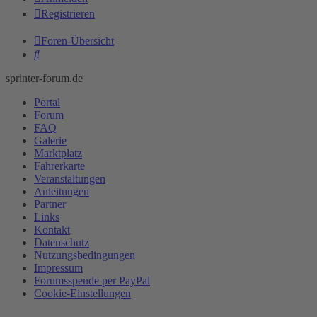
Registrieren
Foren-Übersicht
Suche
sprinter-forum.de
Portal
Forum
FAQ
Galerie
Marktplatz
Fahrerkarte
Veranstaltungen
Anleitungen
Partner
Links
Kontakt
Datenschutz
Nutzungsbedingungen
Impressum
Forumsspende per PayPal
Cookie-Einstellungen