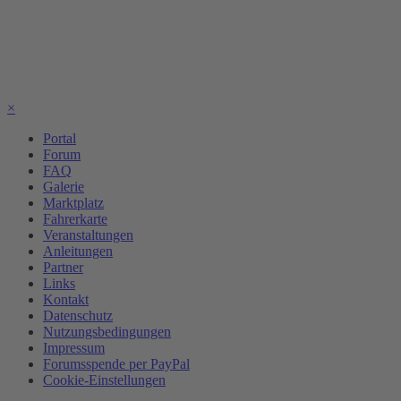
×
Portal
Forum
FAQ
Galerie
Marktplatz
Fahrerkarte
Veranstaltungen
Anleitungen
Partner
Links
Kontakt
Datenschutz
Nutzungsbedingungen
Impressum
Forumsspende per PayPal
Cookie-Einstellungen