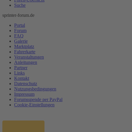
Suche
sprinter-forum.de
Portal
Forum
FAQ
Galerie
Marktplatz
Fahrerkarte
Veranstaltungen
Anleitungen
Partner
Links
Kontakt
Datenschutz
Nutzungsbedingungen
Impressum
Forumsspende per PayPal
Cookie-Einstellungen