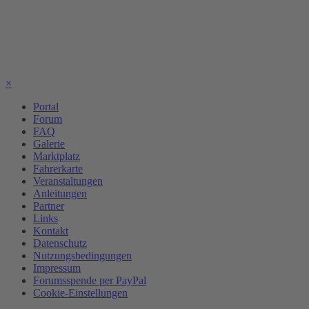
×
Portal
Forum
FAQ
Galerie
Marktplatz
Fahrerkarte
Veranstaltungen
Anleitungen
Partner
Links
Kontakt
Datenschutz
Nutzungsbedingungen
Impressum
Forumsspende per PayPal
Cookie-Einstellungen