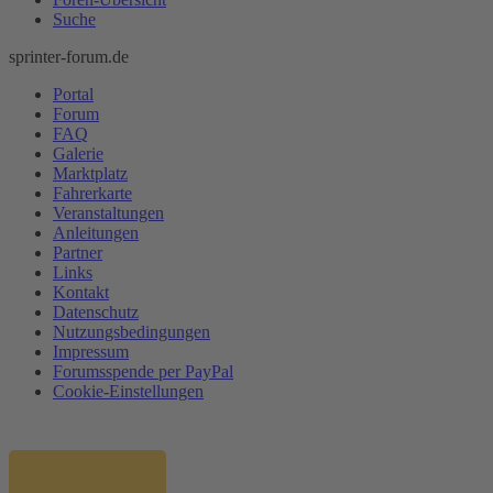
Suche
sprinter-forum.de
Portal
Forum
FAQ
Galerie
Marktplatz
Fahrerkarte
Veranstaltungen
Anleitungen
Partner
Links
Kontakt
Datenschutz
Nutzungsbedingungen
Impressum
Forumsspende per PayPal
Cookie-Einstellungen