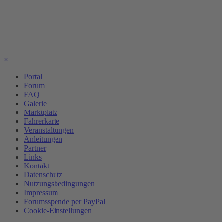
×
Portal
Forum
FAQ
Galerie
Marktplatz
Fahrerkarte
Veranstaltungen
Anleitungen
Partner
Links
Kontakt
Datenschutz
Nutzungsbedingungen
Impressum
Forumsspende per PayPal
Cookie-Einstellungen