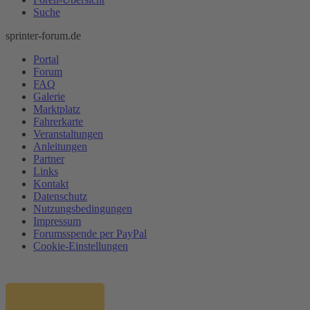
Suche
sprinter-forum.de
Portal
Forum
FAQ
Galerie
Marktplatz
Fahrerkarte
Veranstaltungen
Anleitungen
Partner
Links
Kontakt
Datenschutz
Nutzungsbedingungen
Impressum
Forumsspende per PayPal
Cookie-Einstellungen