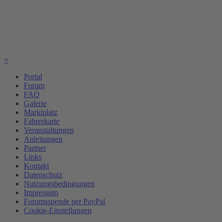
×
Portal
Forum
FAQ
Galerie
Marktplatz
Fahrerkarte
Veranstaltungen
Anleitungen
Partner
Links
Kontakt
Datenschutz
Nutzungsbedingungen
Impressum
Forumsspende per PayPal
Cookie-Einstellungen