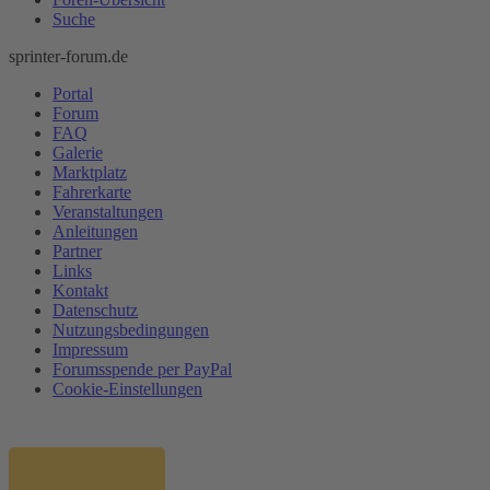
Suche
sprinter-forum.de
Portal
Forum
FAQ
Galerie
Marktplatz
Fahrerkarte
Veranstaltungen
Anleitungen
Partner
Links
Kontakt
Datenschutz
Nutzungsbedingungen
Impressum
Forumsspende per PayPal
Cookie-Einstellungen