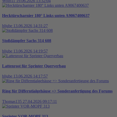
Wolfi11
19.06.2026 13:32:04
Hecktürscharnier 180° Links unten A9067400637
hljube
13.06.2026 14:31:27
Stoßdämpfer Sachs 314 608
hljube
13.06.2026 14:19:57
Lattenrost für Sprinter Querverbau
hljube
13.06.2026 14:17:57
Ring für Differntialgehäuse => Sonderanfertigung des Forums
Thomas135
27.04.2026 09:17:11
Sprinter VOR-MOPF 313