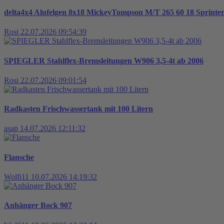
delta4x4 Alufelgen 8x18 MickeyTompson M/T 265 60 18 Sprint
Rosi
22.07.2026 09:54:39
SPIEGLER Stahlflex-Bremsleitungen W906 3,5-4t ab 2006
Rosi
22.07.2026 09:01:54
Radkasten Frischwassertank mit 100 Litern
asap
14.07.2026 12:11:32
Flansche
Wolfi11
10.07.2026 14:19:32
Anhänger Bock 907