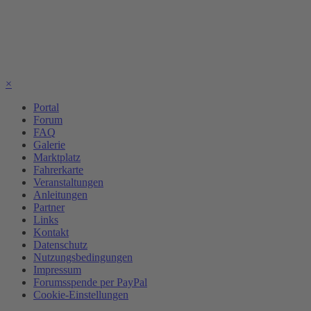
×
Portal
Forum
FAQ
Galerie
Marktplatz
Fahrerkarte
Veranstaltungen
Anleitungen
Partner
Links
Kontakt
Datenschutz
Nutzungsbedingungen
Impressum
Forumsspende per PayPal
Cookie-Einstellungen