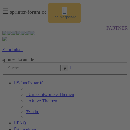
☰
sprinter-forum.de
Forumsspende
PARTNER
Zum Inhalt
sprinter-forum.de
Erweiterte
Suche
Suche
Schnellzugriff
Unbeantwortete Themen
Aktive Themen
Suche
FAQ
Anmelden