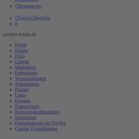
Registrieren
Foren-Übersicht
Suche
sprinter-forum.de
Portal
Forum
FAQ
Galerie
Marktplatz
Fahrerkarte
Veranstaltungen
Anleitungen
Partner
Links
Kontakt
Datenschutz
Nutzungsbedingungen
Impressum
Forumsspende per PayPal
Cookie-Einstellungen