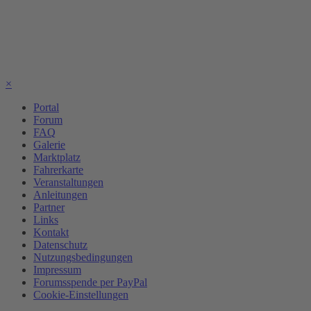
×
Portal
Forum
FAQ
Galerie
Marktplatz
Fahrerkarte
Veranstaltungen
Anleitungen
Partner
Links
Kontakt
Datenschutz
Nutzungsbedingungen
Impressum
Forumsspende per PayPal
Cookie-Einstellungen