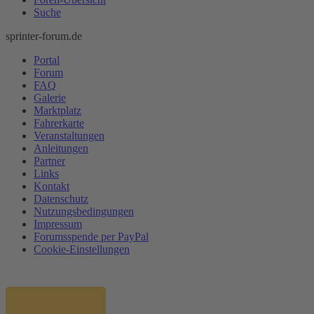
Suche
sprinter-forum.de
Portal
Forum
FAQ
Galerie
Marktplatz
Fahrerkarte
Veranstaltungen
Anleitungen
Partner
Links
Kontakt
Datenschutz
Nutzungsbedingungen
Impressum
Forumsspende per PayPal
Cookie-Einstellungen