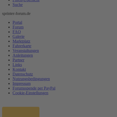
Suche
sprinter-forum.de
Portal
Forum
FAQ
Galerie
Marktplatz
Fahrerkarte
Veranstaltungen
Anleitungen
Partner
Links
Kontakt
Datenschutz
Nutzungsbedingungen
Impressum
Forumsspende per PayPal
Cookie-Einstellungen