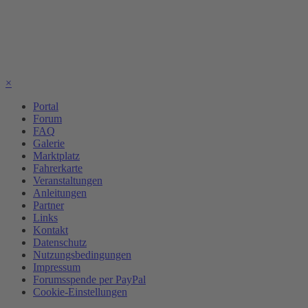
×
Portal
Forum
FAQ
Galerie
Marktplatz
Fahrerkarte
Veranstaltungen
Anleitungen
Partner
Links
Kontakt
Datenschutz
Nutzungsbedingungen
Impressum
Forumsspende per PayPal
Cookie-Einstellungen