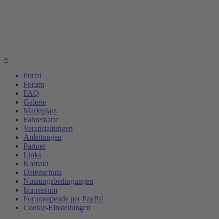
×
Portal
Forum
FAQ
Galerie
Marktplatz
Fahrerkarte
Veranstaltungen
Anleitungen
Partner
Links
Kontakt
Datenschutz
Nutzungsbedingungen
Impressum
Forumsspende per PayPal
Cookie-Einstellungen