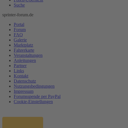
Suche
sprinter-forum.de
Portal
Forum
FAQ
Galerie
Marktplatz
Fahrerkarte
Veranstaltungen
Anleitungen
Partner
Links
Kontakt
Datenschutz
Nutzungsbedingungen
Impressum
Forumsspende per PayPal
Cookie-Einstellungen