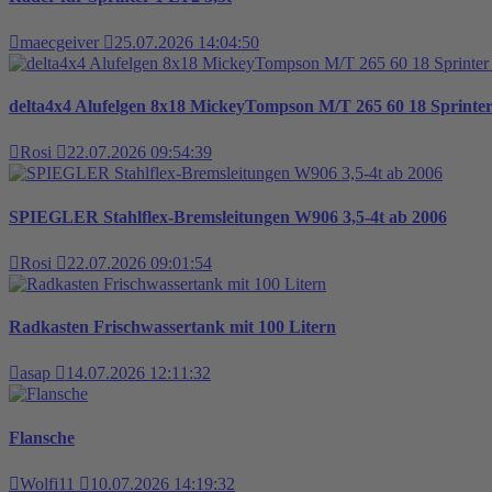
maecgeiver
25.07.2026 14:04:50
delta4x4 Alufelgen 8x18 MickeyTompson M/T 265 60 18 Sprint
Rosi
22.07.2026 09:54:39
SPIEGLER Stahlflex-Bremsleitungen W906 3,5-4t ab 2006
Rosi
22.07.2026 09:01:54
Radkasten Frischwassertank mit 100 Litern
asap
14.07.2026 12:11:32
Flansche
Wolfi11
10.07.2026 14:19:32