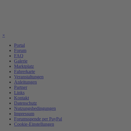
×
Portal
Forum
FAQ
Galerie
Marktplatz
Fahrerkarte
Veranstaltungen
Anleitungen
Partner
Links
Kontakt
Datenschutz
Nutzungsbedingungen
Impressum
Forumsspende per PayPal
Cookie-Einstellungen