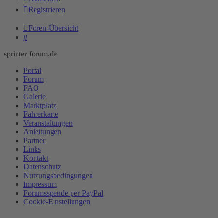
Registrieren
Foren-Übersicht
Suche
sprinter-forum.de
Portal
Forum
FAQ
Galerie
Marktplatz
Fahrerkarte
Veranstaltungen
Anleitungen
Partner
Links
Kontakt
Datenschutz
Nutzungsbedingungen
Impressum
Forumsspende per PayPal
Cookie-Einstellungen