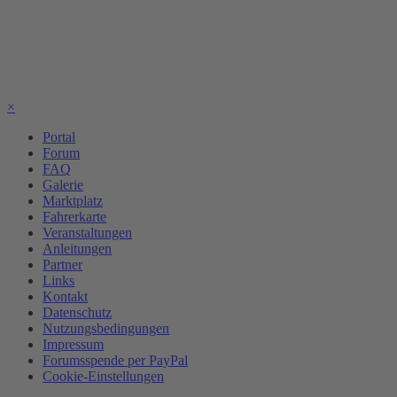
×
Portal
Forum
FAQ
Galerie
Marktplatz
Fahrerkarte
Veranstaltungen
Anleitungen
Partner
Links
Kontakt
Datenschutz
Nutzungsbedingungen
Impressum
Forumsspende per PayPal
Cookie-Einstellungen