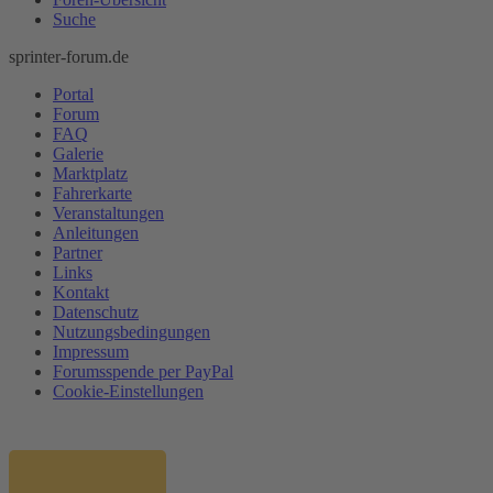
Suche
sprinter-forum.de
Portal
Forum
FAQ
Galerie
Marktplatz
Fahrerkarte
Veranstaltungen
Anleitungen
Partner
Links
Kontakt
Datenschutz
Nutzungsbedingungen
Impressum
Forumsspende per PayPal
Cookie-Einstellungen