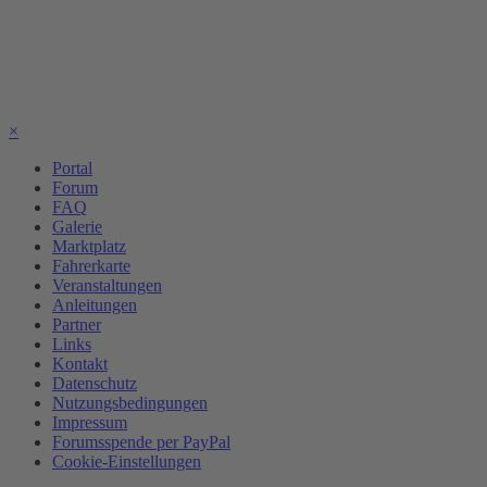
×
Portal
Forum
FAQ
Galerie
Marktplatz
Fahrerkarte
Veranstaltungen
Anleitungen
Partner
Links
Kontakt
Datenschutz
Nutzungsbedingungen
Impressum
Forumsspende per PayPal
Cookie-Einstellungen