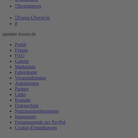
Registrieren
Foren-Übersicht
Suche
sprinter-forum.de
Portal
Forum
FAQ
Galerie
Marktplatz
Fahrerkarte
Veranstaltungen
Anleitungen
Partner
Links
Kontakt
Datenschutz
Nutzungsbedingungen
Impressum
Forumsspende per PayPal
Cookie-Einstellungen