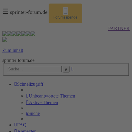
☰
sprinter-forum.de
Forumsspende
PARTNER
Zum Inhalt
sprinter-forum.de
Erweiterte
Suche
Suche
Schnellzugriff
Unbeantwortete Themen
Aktive Themen
Suche
FAQ
Anmelden