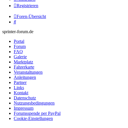
Registrieren
Foren-Übersicht
Suche
sprinter-forum.de
Portal
Forum
FAQ
Galerie
Marktplatz
Fahrerkarte
Veranstaltungen
Anleitungen
Partner
Links
Kontakt
Datenschutz
Nutzungsbedingungen
Impressum
Forumsspende per PayPal
Cookie-Einstellungen