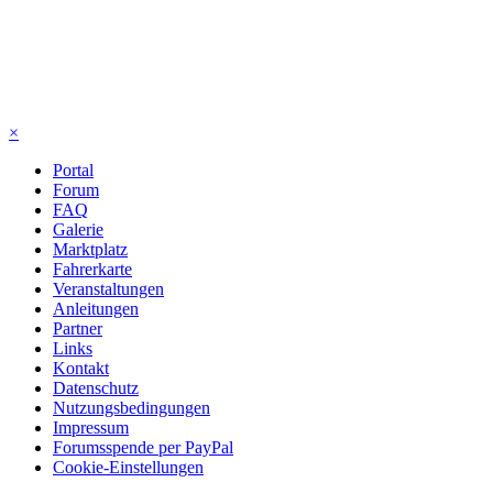
×
Portal
Forum
FAQ
Galerie
Marktplatz
Fahrerkarte
Veranstaltungen
Anleitungen
Partner
Links
Kontakt
Datenschutz
Nutzungsbedingungen
Impressum
Forumsspende per PayPal
Cookie-Einstellungen