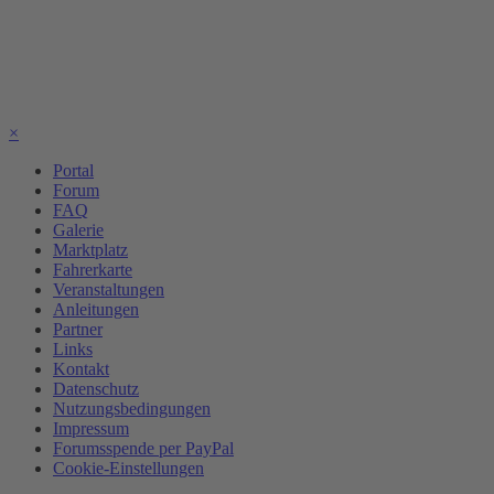
×
Portal
Forum
FAQ
Galerie
Marktplatz
Fahrerkarte
Veranstaltungen
Anleitungen
Partner
Links
Kontakt
Datenschutz
Nutzungsbedingungen
Impressum
Forumsspende per PayPal
Cookie-Einstellungen