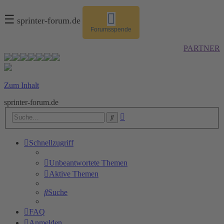
☰
sprinter-forum.de
Forumsspende
PARTNER
Zum Inhalt
sprinter-forum.de
Erweiterte
Suche
Suche
Schnellzugriff
Unbeantwortete Themen
Aktive Themen
Suche
FAQ
Anmelden