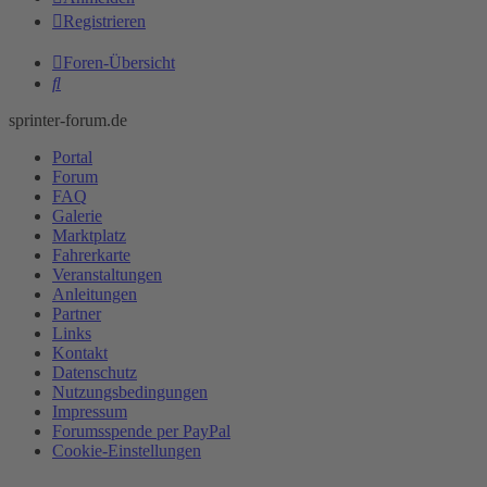
Registrieren
Foren-Übersicht
Suche
sprinter-forum.de
Portal
Forum
FAQ
Galerie
Marktplatz
Fahrerkarte
Veranstaltungen
Anleitungen
Partner
Links
Kontakt
Datenschutz
Nutzungsbedingungen
Impressum
Forumsspende per PayPal
Cookie-Einstellungen