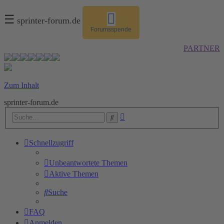
☰
sprinter-forum.de
Forumsspende
PARTNER
Zum Inhalt
sprinter-forum.de
Erweiterte
Suche
Suche
Schnellzugriff
Unbeantwortete Themen
Aktive Themen
Suche
FAQ
Anmelden