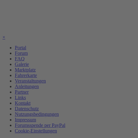
×
Portal
Forum
FAQ
Galerie
Marktplatz
Fahrerkarte
Veranstaltungen
Anleitungen
Partner
Links
Kontakt
Datenschutz
Nutzungsbedingungen
Impressum
Forumsspende per PayPal
Cookie-Einstellungen