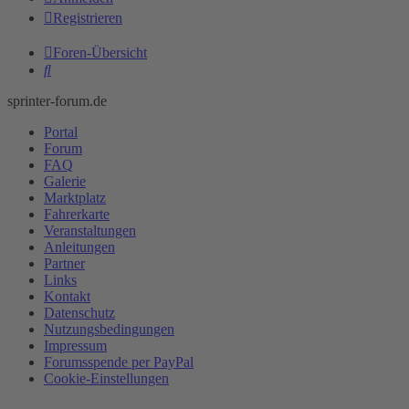
Registrieren
Foren-Übersicht
Suche
sprinter-forum.de
Portal
Forum
FAQ
Galerie
Marktplatz
Fahrerkarte
Veranstaltungen
Anleitungen
Partner
Links
Kontakt
Datenschutz
Nutzungsbedingungen
Impressum
Forumsspende per PayPal
Cookie-Einstellungen