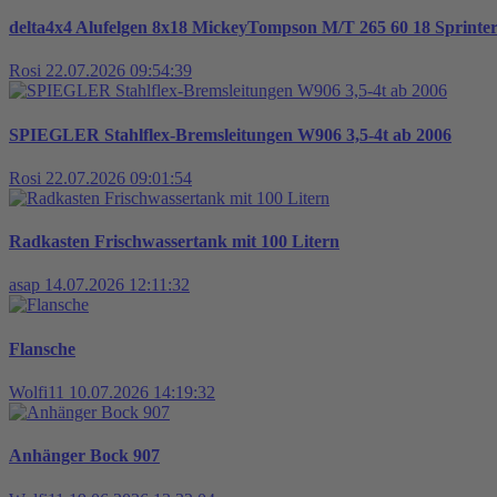
delta4x4 Alufelgen 8x18 MickeyTompson M/T 265 60 18 Sprint
Rosi
22.07.2026 09:54:39
SPIEGLER Stahlflex-Bremsleitungen W906 3,5-4t ab 2006
Rosi
22.07.2026 09:01:54
Radkasten Frischwassertank mit 100 Litern
asap
14.07.2026 12:11:32
Flansche
Wolfi11
10.07.2026 14:19:32
Anhänger Bock 907