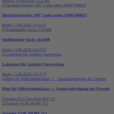
Wolfi11
19.06.2026 13:32:04
Hecktürscharnier 180° Links unten A9067400637
hljube
13.06.2026 14:31:27
Stoßdämpfer Sachs 314 608
hljube
13.06.2026 14:19:57
Lattenrost für Sprinter Querverbau
hljube
13.06.2026 14:17:57
Ring für Differntialgehäuse => Sonderanfertigung des Forums
Thomas135
27.04.2026 09:17:11
Sprinter VOR-MOPF 313