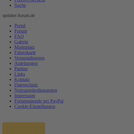
Suche
sprinter-forum.de
Portal
Forum
FAQ
Galerie
Marktplatz
Fahrerkarte
Veranstaltungen
Anleitungen
Partner
Links
Kontakt
Datenschutz
Nutzungsbedingungen
Impressum
Forumsspende per PayPal
Cookie-Einstellungen