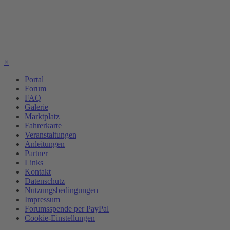
×
Portal
Forum
FAQ
Galerie
Marktplatz
Fahrerkarte
Veranstaltungen
Anleitungen
Partner
Links
Kontakt
Datenschutz
Nutzungsbedingungen
Impressum
Forumsspende per PayPal
Cookie-Einstellungen