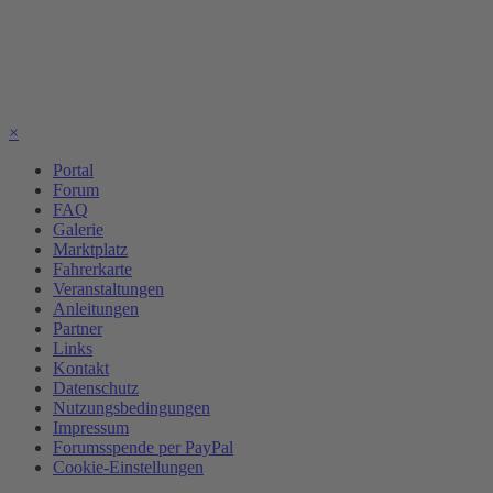
×
Portal
Forum
FAQ
Galerie
Marktplatz
Fahrerkarte
Veranstaltungen
Anleitungen
Partner
Links
Kontakt
Datenschutz
Nutzungsbedingungen
Impressum
Forumsspende per PayPal
Cookie-Einstellungen