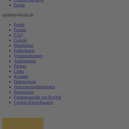
Suche
sprinter-forum.de
Portal
Forum
FAQ
Galerie
Marktplatz
Fahrerkarte
Veranstaltungen
Anleitungen
Partner
Links
Kontakt
Datenschutz
Nutzungsbedingungen
Impressum
Forumsspende per PayPal
Cookie-Einstellungen