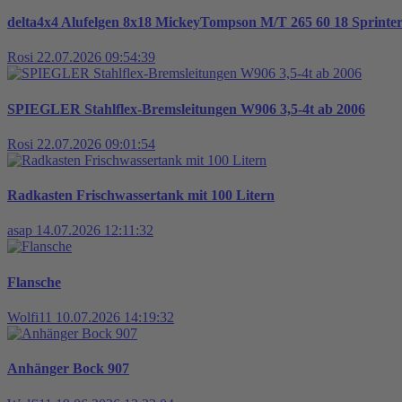
delta4x4 Alufelgen 8x18 MickeyTompson M/T 265 60 18 Sprint
Rosi
22.07.2026 09:54:39
SPIEGLER Stahlflex-Bremsleitungen W906 3,5-4t ab 2006
Rosi
22.07.2026 09:01:54
Radkasten Frischwassertank mit 100 Litern
asap
14.07.2026 12:11:32
Flansche
Wolfi11
10.07.2026 14:19:32
Anhänger Bock 907