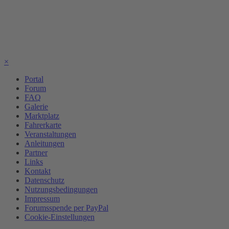
×
Portal
Forum
FAQ
Galerie
Marktplatz
Fahrerkarte
Veranstaltungen
Anleitungen
Partner
Links
Kontakt
Datenschutz
Nutzungsbedingungen
Impressum
Forumsspende per PayPal
Cookie-Einstellungen