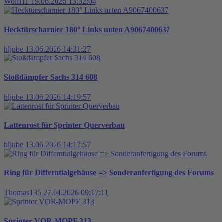
Wolfi11
19.06.2026 13:32:04
Hecktürscharnier 180° Links unten A9067400637
hljube
13.06.2026 14:31:27
Stoßdämpfer Sachs 314 608
hljube
13.06.2026 14:19:57
Lattenrost für Sprinter Querverbau
hljube
13.06.2026 14:17:57
Ring für Differntialgehäuse => Sonderanfertigung des Forums
Thomas135
27.04.2026 09:17:11
Sprinter VOR-MOPF 313