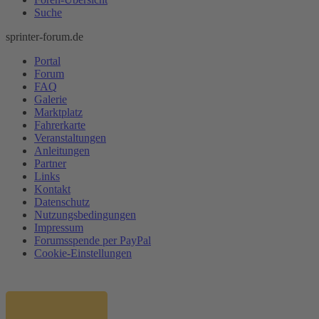
Suche
sprinter-forum.de
Portal
Forum
FAQ
Galerie
Marktplatz
Fahrerkarte
Veranstaltungen
Anleitungen
Partner
Links
Kontakt
Datenschutz
Nutzungsbedingungen
Impressum
Forumsspende per PayPal
Cookie-Einstellungen