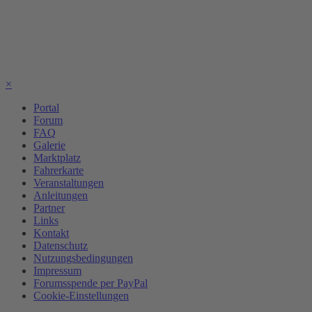
×
Portal
Forum
FAQ
Galerie
Marktplatz
Fahrerkarte
Veranstaltungen
Anleitungen
Partner
Links
Kontakt
Datenschutz
Nutzungsbedingungen
Impressum
Forumsspende per PayPal
Cookie-Einstellungen