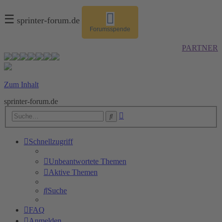
☰
sprinter-forum.de
Forumsspende
PARTNER
Zum Inhalt
sprinter-forum.de
Erweiterte
Suche
Suche
Schnellzugriff
Unbeantwortete Themen
Aktive Themen
Suche
FAQ
Anmelden