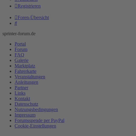
Registrieren
Foren-Übersicht
Suche
sprinter-forum.de
Portal
Forum
FAQ
Galerie
Marktplatz
Fahrerkarte
Veranstaltungen
Anleitungen
Partner
Links
Kontakt
Datenschutz
Nutzungsbedingungen
Impressum
Forumsspende per PayPal
Cookie-Einstellungen