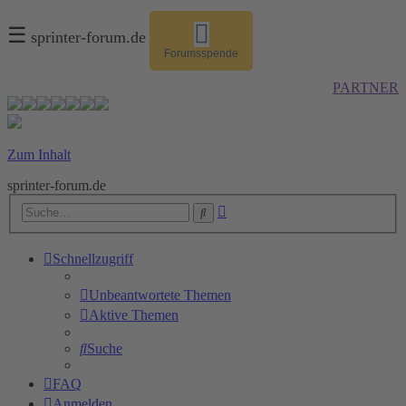
☰
sprinter-forum.de
Forumsspende
PARTNER
Zum Inhalt
sprinter-forum.de
Erweiterte
Suche
Suche
Schnellzugriff
Unbeantwortete Themen
Aktive Themen
Suche
FAQ
Anmelden