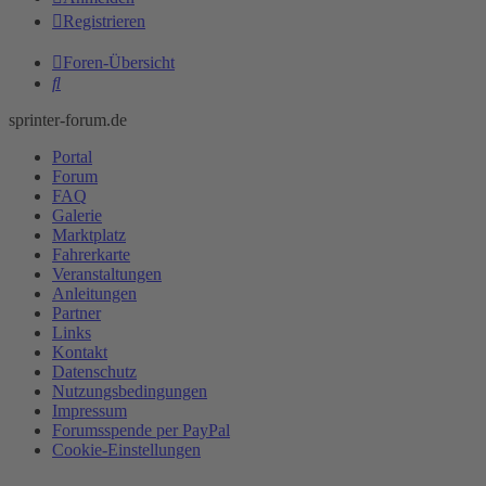
Registrieren
Foren-Übersicht
Suche
sprinter-forum.de
Portal
Forum
FAQ
Galerie
Marktplatz
Fahrerkarte
Veranstaltungen
Anleitungen
Partner
Links
Kontakt
Datenschutz
Nutzungsbedingungen
Impressum
Forumsspende per PayPal
Cookie-Einstellungen