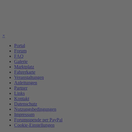
×
Portal
Forum
FAQ
Galerie
Marktplatz
Fahrerkarte
Veranstaltungen
Anleitungen
Partner
Links
Kontakt
Datenschutz
Nutzungsbedingungen
Impressum
Forumsspende per PayPal
Cookie-Einstellungen