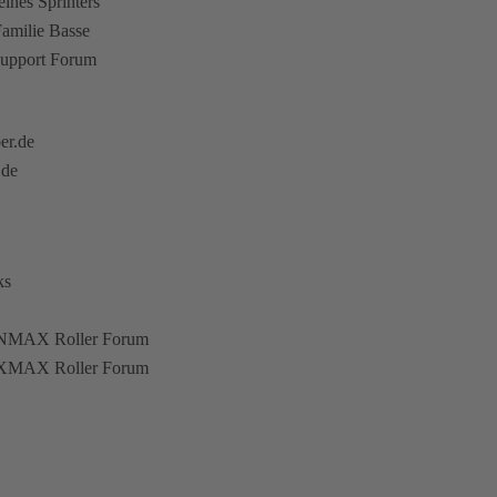
eines Sprinters
amilie Basse
upport Forum
er.de
.de
ks
NMAX Roller Forum
XMAX Roller Forum