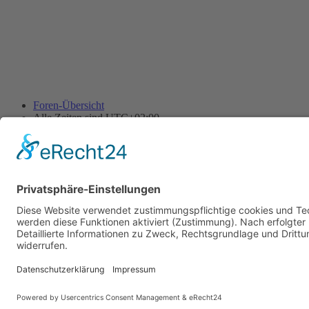
Foren-Übersicht
Alle Zeiten sind
UTC+02:00
Alle Cookies löschen
Powered by
phpBB
® Forum Software © phpBB Limited
Deutsche Übersetzung durch
phpBB.de
Cookie-Einstellungen
| Impressum
| Kontakt
Datenschutz
|
Nutzungsbedingungen
Time: 0.015s
| Peak Memory Usage: 10.11 MiB | GZIP: Off