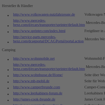
Hersteller & Händler
http://www.volkswagen-nutzfahrzeuge.de
Volkswagen N
http://www.mercedes-
Mercedes-B
benz.com/d/ecars/transporter/sprinter/default.htm
http://www.sprinter.com/index.html
Freigtliner i
http://service-parts.mercedes-
Mercedes Wer
benz.com/dcagportal/DCAGPortal/portal.action
Camping
http://www.wohnmobile.net
Wohnmobil-
http://www.mercedes-
Mercedes-B
benz.com/d/ecars/transporter/sprinter/default.htm
http://www.wohnbusse.de/Home/
Seite über W
http://www.mb-mobil.de
Seite für Wo
http://www.camperfreunde.com
Camper-Com
http://www.leerkabinen-forum.de
Leerkabinen
http://james-cook-freunde.de
James Cook 