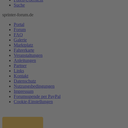
Suche
sprinter-forum.de
Portal
Forum
FAQ
Galerie
Marktplatz
Fahrerkarte
Veranstaltungen
Anleitungen
Partner
Links
Kontakt
Datenschutz
Nutzungsbedingungen
Impressum
Forumsspende per PayPal
Cookie-Einstellungen