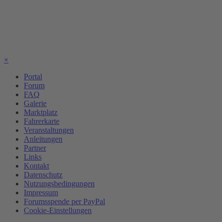
×
Portal
Forum
FAQ
Galerie
Marktplatz
Fahrerkarte
Veranstaltungen
Anleitungen
Partner
Links
Kontakt
Datenschutz
Nutzungsbedingungen
Impressum
Forumsspende per PayPal
Cookie-Einstellungen