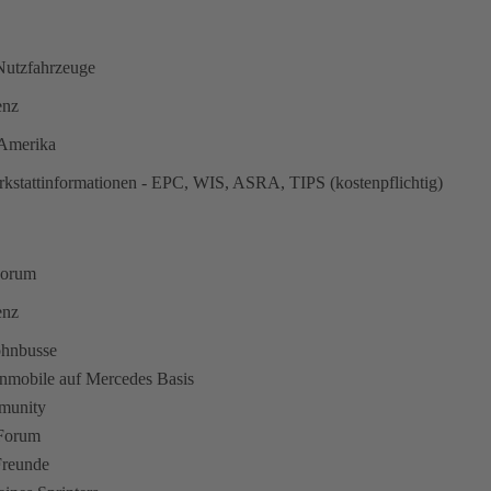
utzfahrzeuge
enz
n Amerika
kstattinformationen - EPC, WIS, ASRA, TIPS (kostenpflichtig)
Forum
enz
ohnbusse
hnmobile auf Mercedes Basis
munity
 Forum
Freunde