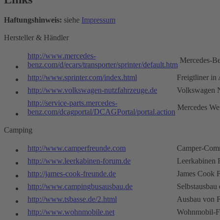
Haftungshinweis:
siehe
Impressum
Hersteller & Händler
http://www.mercedes-
Mercedes-B
benz.com/d/ecars/transporter/sprinter/default.htm
http://www.sprinter.com/index.html
Freigtliner i
http://www.volkswagen-nutzfahrzeuge.de
Volkswagen N
http://service-parts.mercedes-
Mercedes Wer
benz.com/dcagportal/DCAGPortal/portal.action
Camping
http://www.camperfreunde.com
Camper-Com
http://www.leerkabinen-forum.de
Leerkabinen
http://james-cook-freunde.de
James Cook 
http://www.campingbusausbau.de
Selbstausbau 
http://www.tsbasse.de/2.html
Ausbau von F
http://www.wohnmobile.net
Wohnmobil-