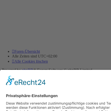
Foren-Übersicht
Alle Zeiten sind
UTC+02:00
Alle Cookies löschen
Powered by
phpBB
® Forum Software © phpBB Limited
Deutsche Übersetzung durch
phpBB.de
Cookie-Einstellungen
| Impressum
| Kontakt
Datenschutz
|
Nutzungsbedingungen
Time: 0.013s
| Peak Memory Usage: 10.11 MiB | GZIP: Off