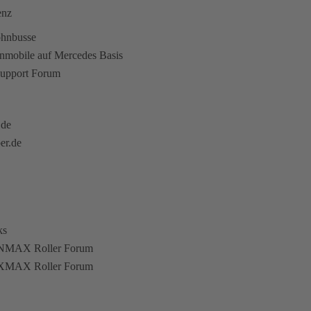
enz
ohnbusse
hnmobile auf Mercedes Basis
upport Forum
.de
er.de
ks
NMAX Roller Forum
XMAX Roller Forum