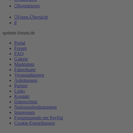
Registrieren
Foren-Übersicht
Suche
sprinter-forum.de
Portal
Forum
FAQ
Galerie
Marktplatz
Fahrerkarte
Veranstaltungen
Anleitungen
Partner
Links
Kontakt
Datenschutz
Nutzungsbedingungen
Impressum
Forumsspende per PayPal
Cookie-Einstellungen