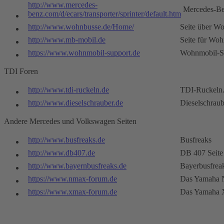
http://www.mercedes-
Mercedes-B
benz.com/d/ecars/transporter/sprinter/default.htm
http://www.wohnbusse.de/Home/
Seite über W
http://www.mb-mobil.de
Seite für Wo
https://www.wohnmobil-support.de
Wohnmobil-S
TDI Foren
http://www.tdi-ruckeln.de
TDI-Ruckeln
http://www.dieselschrauber.de
Dieselschraub
Andere Mercedes und Volkswagen Seiten
http://www.busfreaks.de
Busfreaks
http://www.db407.de
DB 407 Seite
http://www.bayernbusfreaks.de
Bayerbusfrea
https://www.nmax-forum.de
Das Yamaha 
https://www.xmax-forum.de
Das Yamaha 