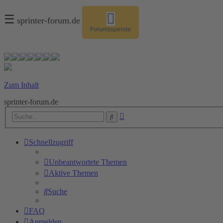
☰
sprinter-forum.de
Forumsspende
Zum Inhalt
sprinter-forum.de
Erweiterte
Suche
Suche
Schnellzugriff
Unbeantwortete Themen
Aktive Themen
Suche
FAQ
Anmelden