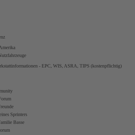
enz
n Amerika
utzfahrzeuge
kstattinformationen - EPC, WIS, ASRA, TIPS (kostenpflichtig)
munity
 Forum
Freunde
eines Sprinters
amilie Basse
Forum