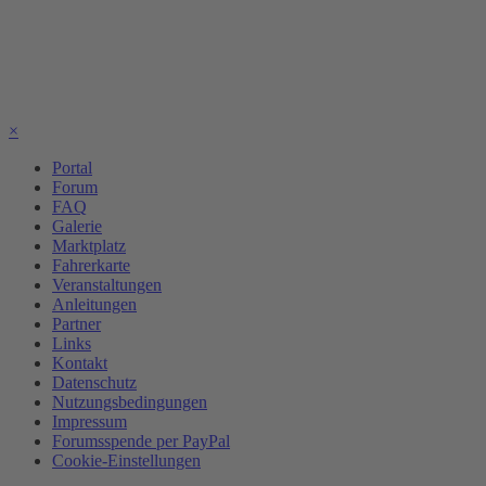
×
Portal
Forum
FAQ
Galerie
Marktplatz
Fahrerkarte
Veranstaltungen
Anleitungen
Partner
Links
Kontakt
Datenschutz
Nutzungsbedingungen
Impressum
Forumsspende per PayPal
Cookie-Einstellungen