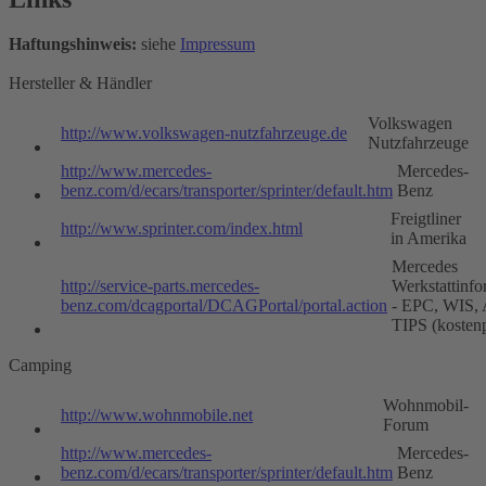
Haftungshinweis:
siehe
Impressum
Hersteller & Händler
Volkswagen
http://www.volkswagen-nutzfahrzeuge.de
Nutzfahrzeuge
http://www.mercedes-
Mercedes-
benz.com/d/ecars/transporter/sprinter/default.htm
Benz
Freigtliner
http://www.sprinter.com/index.html
in Amerika
Mercedes
http://service-parts.mercedes-
Werkstattinfo
benz.com/dcagportal/DCAGPortal/portal.action
- EPC, WIS,
TIPS (kostenp
Camping
Wohnmobil-
http://www.wohnmobile.net
Forum
http://www.mercedes-
Mercedes-
benz.com/d/ecars/transporter/sprinter/default.htm
Benz