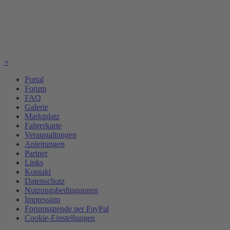
×
Portal
Forum
FAQ
Galerie
Marktplatz
Fahrerkarte
Veranstaltungen
Anleitungen
Partner
Links
Kontakt
Datenschutz
Nutzungsbedingungen
Impressum
Forumsspende per PayPal
Cookie-Einstellungen