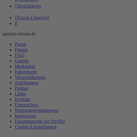
Registrieren
Foren-Übersicht
Suche
sprinter-forum.de
Portal
Forum
FAQ
Galerie
Marktplatz
Fahrerkarte
Veranstaltungen
Anleitungen
Partner
Links
Kontakt
Datenschutz
Nutzungsbedingungen
Impressum
Forumsspende per PayPal
Cookie-Einstellungen