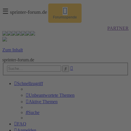
☰
sprinter-forum.de
Forumsspende
PARTNER
Zum Inhalt
sprinter-forum.de
Erweiterte
Suche
Suche
Schnellzugriff
Unbeantwortete Themen
Aktive Themen
Suche
FAQ
Anmelden